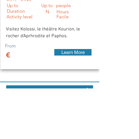
Up to
Up to
people
Duration
N
Hours
Activity level
Facile
Visitez Kolossi, le théâtre Kourion, le
rocher d'Aprhrodite et Paphos.
From
Learn More
€
Vous partez en croisière ? Découvrez toutes vos escales prévues
Devis gratuit :
Aucune excursion programmée ? Offrez-
vous une expérience exclusive.
Nos guides locaux conçoivent pour vous
des excursions entièrement sur mesure,