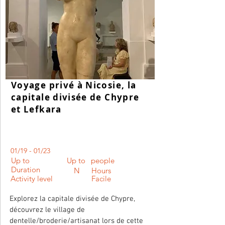
Voyage privé à Nicosie, la
capitale divisée de Chypre
et Lefkara
01/19 - 01/23
Up to
Up to
people
Duration
N
Hours
Activity level
Facile
Explorez la capitale divisée de Chypre,
découvrez le village de
dentelle/broderie/artisanat lors de cette