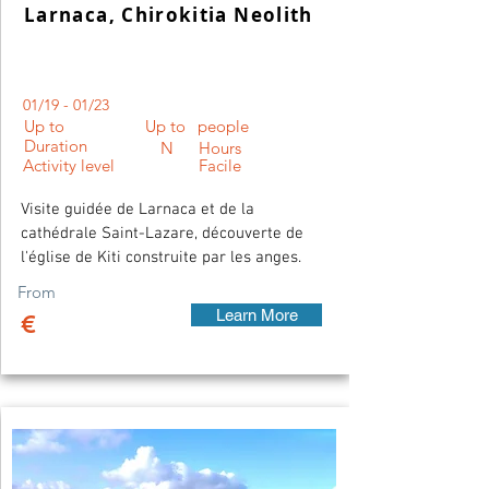
Larnaca, Chirokitia Neolith
01/19 - 01/23
Up to
Up to
people
Duration
N
Hours
Activity level
Facile
Visite guidée de Larnaca et de la
cathédrale Saint-Lazare, découverte de
l'église de Kiti construite par les anges.
From
Learn More
€