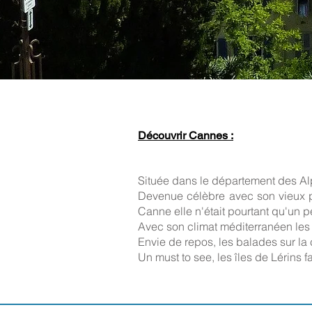
Découvrir Cannes :
Située dans le département des A
Devenue célèbre avec son vieux por
Canne elle n'était pourtant qu'un pe
Avec son climat méditerranéen les h
Envie de repos, les balades sur la 
Un must to see, les îles de Lérins 