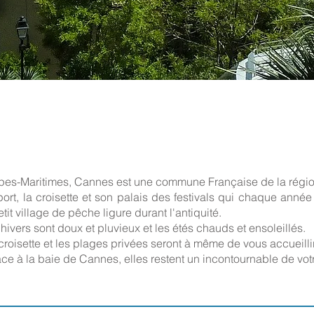
lpes-Maritimes, Cannes est une commune Française de la régi
t, la croisette et son palais des festivals qui chaque année 
tit village de pêche ligure durant l'antiquité.
ivers sont doux et pluvieux et les étés chauds et ensoleillés.
croisette et les plages privées seront à même de vous accueillir
face à la baie de Cannes, elles restent un incontournable de votr