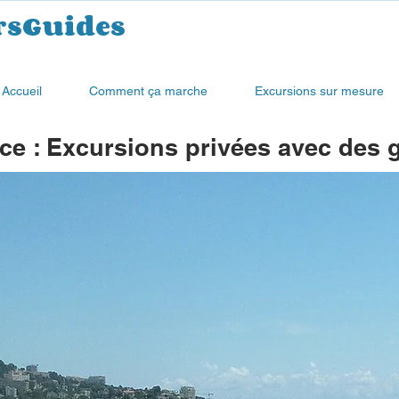
rsGuides
Accueil
Comment ça marche
Excursions sur mesure
ce : Excursions privées avec des 